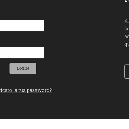
A
so
ac
qu
LOGIN
icato la tua password?