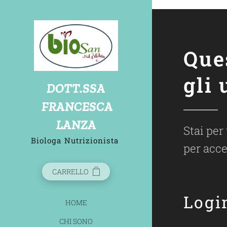
biosandietdottlanzafrancesca
Que
gli 
D
OTT.SSA
FRANCESCA
LANZA
Stai per
Biologa
Nutrizionista
per acce
CARRELLO
Logi
HOME
CHI SONO