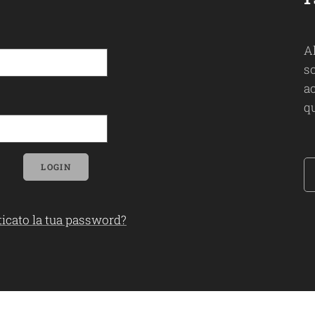
A
so
ac
qu
LOGIN
icato la tua password?