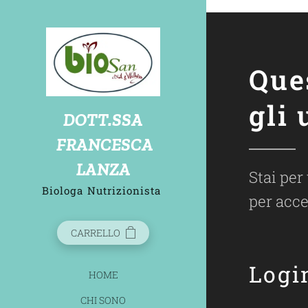
biosandietdottlanzafrancesca
Que
gli 
D
OTT.SSA
FRANCESCA
LANZA
Stai per
Biologa
Nutrizionista
per acce
CARRELLO
Logi
HOME
CHI SONO