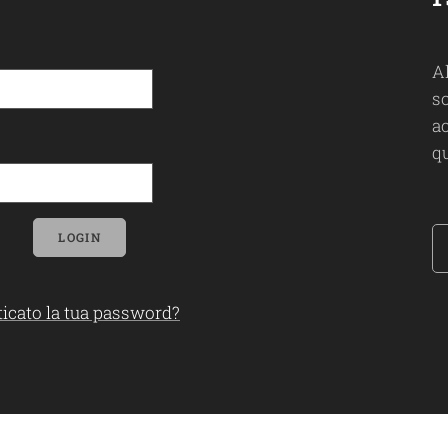
A
so
ac
qu
LOGIN
icato la tua password?