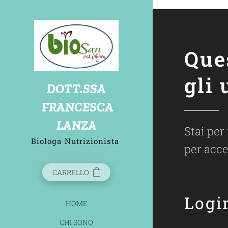
biosandietdottlanzafrancesca
Que
gli 
D
OTT.SSA
FRANCESCA
LANZA
Stai per
Biologa
Nutrizionista
per acce
CARRELLO
Logi
HOME
CHI SONO