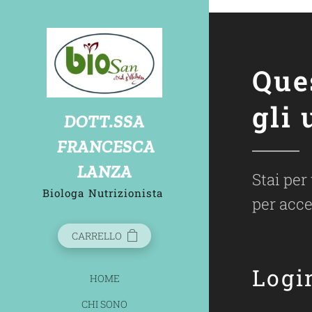
biosandietdottlanzafrancesca
Que
gli 
D
OTT.SSA
FRANCESCA
LANZA
Stai per
Biologa
Nutrizionista
per acce
CARRELLO
Logi
HOME
CHI SONO