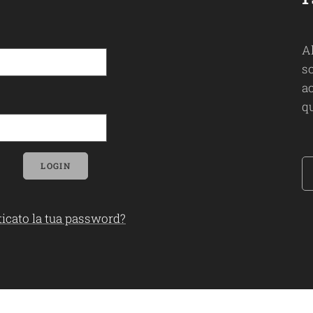
A
so
ac
qu
LOGIN
icato la tua password?