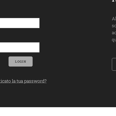
A
so
ac
qu
LOGIN
icato la tua password?