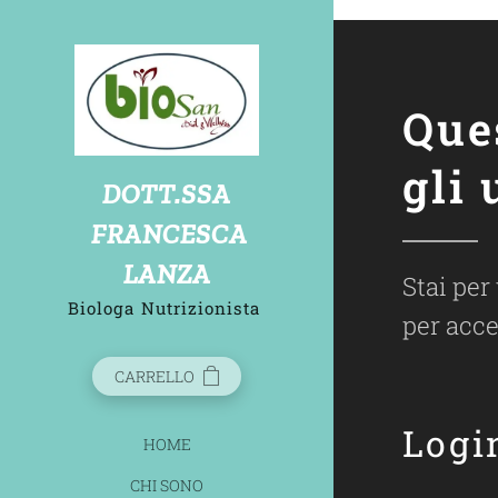
biosandietdottlanzafrancesca
Que
gli 
D
OTT.SSA
FRANCESCA
LANZA
Stai per
Biologa
Nutrizionista
per acce
CARRELLO
Logi
HOME
CHI SONO